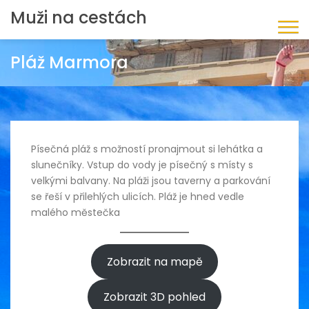
Muži na cestách
Pláž Marmora
Písečná pláž s možností pronajmout si lehátka a
slunečníky. Vstup do vody je písečný s místy s
velkými balvany. Na pláži jsou taverny a parkování
se řeší v přilehlých ulicích. Pláž je hned vedle
malého městečka
Zobrazit na mapě
Zobrazit 3D pohled