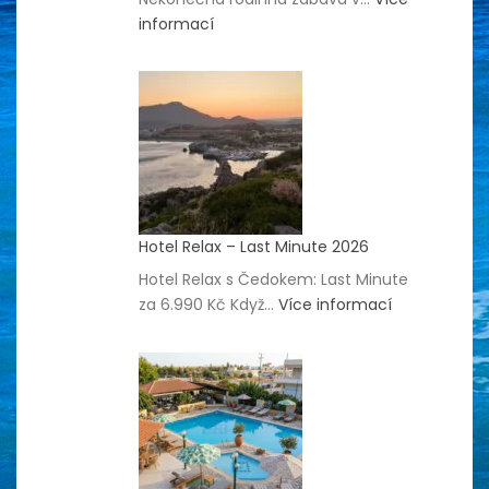
:
informací
Hotel
Blue
Sea
Holiday
Village
–
Last
Minute
Hotel Relax – Last Minute 2026
Hotel Relax s Čedokem: Last Minute
:
za 6.990 Kč Když…
Více informací
Hotel
Relax
–
Last
Minute
2026