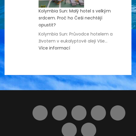
Kolymbia Sun: Malý hotel s velkým
srdcem. Proč ho Češi nechtějí
opustit?
Kolymbia Sun: Průvodce hotelem a
životem v eukalyptové aleji Vše…
:
Více informací
Kolymbia
Sun:
Malý
hotel
s
velkým
srdcem.
Proč
ho
Češi
nechtějí
opustit?