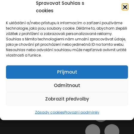
Spravovat Souhlas s
cookies
K ukládání a/nebo přístupu k informacím o zařízení používáme
technologie, jako jsou soubory cookie. Děláme to, abychom zlepšili
zážitek z prohlížení a zobrazovali personalizované reklamy.
Souhlas s těmito technologiemi nám umožní zpracovávat údaje,
jako je chování při procházení nebo jedinečná ID na tomto webu.
Nesouhlas nebo odvolání souhlasu může nepříznivě ovlivnit určité
vlastnosti a funkce.
Příjmout
Odmítnout
Zobrazit předvolby
Zásady cookies
Provozní podmínky