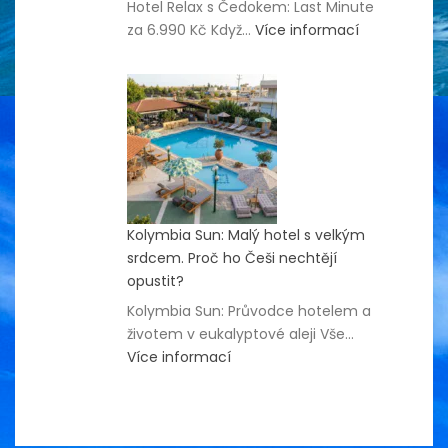
Hotel Relax s Čedokem: Last Minute
:
za 6.990 Kč Když…
Více informací
Hotel
Relax
–
Last
Minute
2026
Kolymbia Sun: Malý hotel s velkým
srdcem. Proč ho Češi nechtějí
opustit?
Kolymbia Sun: Průvodce hotelem a
životem v eukalyptové aleji Vše…
:
Více informací
Kolymbia
Sun:
Malý
hotel