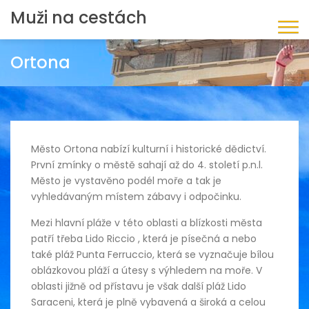
Muži na cestách
Ortona
Město Ortona nabízí kulturní i historické dědictví.
První zmínky o městě sahají až do 4. století p.n.l.
Město je vystavěno podél moře a tak je
vyhledávaným místem zábavy i odpočinku.
Mezi hlavní pláže v této oblasti a blízkosti města
patří třeba Lido Riccio , která je písečná a nebo
také pláž Punta Ferruccio, která se vyznačuje bílou
oblázkovou pláží a útesy s výhledem na moře. V
oblasti jižně od přístavu je však další pláž Lido
Saraceni, která je plně vybavená a široká a celou