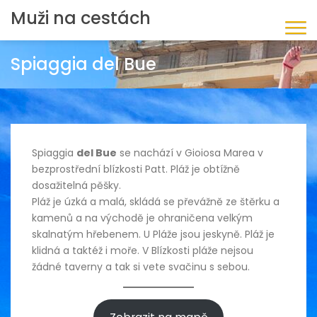
Muži na cestách
Spiaggia del Bue
Spiaggia
del Bue
se nachází v Gioiosa Marea v
bezprostřední blízkosti Patt. Pláž je obtížně
dosažitelná pěšky.
Pláž je úzká a malá, skládá se převážně ze štěrku a
kamenů a na východě je ohraničena velkým
skalnatým hřebenem. U Pláže jsou jeskyně. Pláž je
klidná a taktéž i moře. V Blízkosti pláže nejsou
žádné taverny a tak si vete svačinu s sebou.