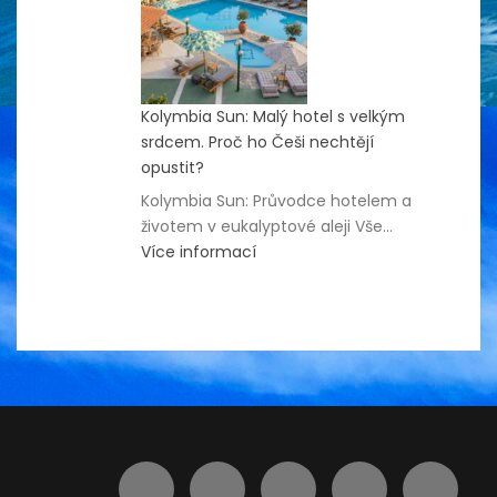
Minute
2026
Kolymbia Sun: Malý hotel s velkým
srdcem. Proč ho Češi nechtějí
opustit?
Kolymbia Sun: Průvodce hotelem a
životem v eukalyptové aleji Vše…
:
Více informací
Kolymbia
Sun:
Malý
hotel
s
velkým
srdcem.
Proč
ho