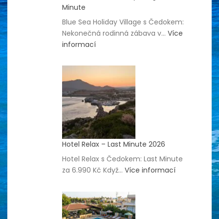
Minute
Blue Sea Holiday Village s Čedokem:
Nekonečná rodinná zábava v…
Více
:
informací
Hotel
Blue
Sea
Holiday
Village
–
Last
Minute
Hotel Relax – Last Minute 2026
Hotel Relax s Čedokem: Last Minute
:
za 6.990 Kč Když…
Více informací
Hotel
Relax
–
Last