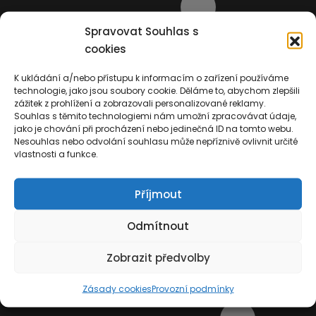
Spravovat Souhlas s
cookies
K ukládání a/nebo přístupu k informacím o zařízení používáme
technologie, jako jsou soubory cookie. Děláme to, abychom zlepšili
zážitek z prohlížení a zobrazovali personalizované reklamy.
Souhlas s těmito technologiemi nám umožní zpracovávat údaje,
jako je chování při procházení nebo jedinečná ID na tomto webu.
Nesouhlas nebo odvolání souhlasu může nepříznivě ovlivnit určité
vlastnosti a funkce.
Příjmout
Odmítnout
Zobrazit předvolby
Zásady cookies
Provozní podmínky