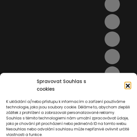
Spravovat Souhlas s
cookies
K ukládání a/nebo přístupu k informacím o zařízení používáme
technologie, jako jsou soubory cookie. Děláme to, abychom zlepšili
zážitek z prohlížení a zobrazovali personalizované reklamy.
Souhlas s těmito technologiemi nám umožní zpracovávat údaje,
jako je chování při procházení nebo jedinečná ID na tomto webu.
Nesouhlas nebo odvolání souhlasu může nepříznivě ovlivnit určité
vlastnosti a funkce.