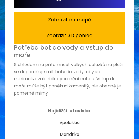
Zobrazit na mapě
Zobrazit 3D pohled
Potřeba bot do vody a vstup do
moře
S ohledem na přítomnost velkých oblázků na pláži
se doporučuje mít boty do vody, aby se
minimalizovalo riziko poranění nohou. Vstup do
moře může být poněkud kamenitý, ale obecně je
poměrně mírný
Nejbližší letoviska:
Apolakkia
Mandriko