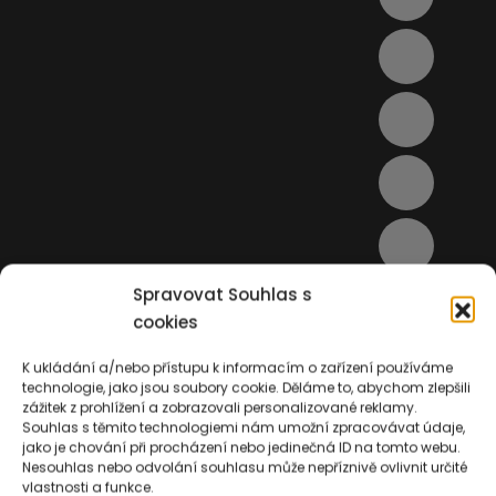
Spravovat Souhlas s
cookies
K ukládání a/nebo přístupu k informacím o zařízení používáme
technologie, jako jsou soubory cookie. Děláme to, abychom zlepšili
zážitek z prohlížení a zobrazovali personalizované reklamy.
Souhlas s těmito technologiemi nám umožní zpracovávat údaje,
jako je chování při procházení nebo jedinečná ID na tomto webu.
Nesouhlas nebo odvolání souhlasu může nepříznivě ovlivnit určité
vlastnosti a funkce.