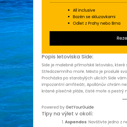
All inclusive
Bazén se skluzavkami
Odlet z Prahy nebo Brna
Reze
Popis letoviska Side:
Side je malebné přímořské letovisko, které
Středozemního moře. Město je proslulé sv
Procházka po starobylých ulicích Side vám 
impozantní amfiteátr, Apollónův chrám ne
krásné písečné pláže, čisté moře a pestrý 
Powered by
GetYourGuide
Tipy na výlet v okolí:
Aspendos
: Navštivte jedno z 