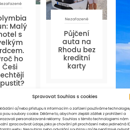
Nezařazené
olymbia
Nezařazené
un: Malý
E
Půjčení
hotel s
s
auta na
velkým
Rhodu bez
rdcem.
kreditní
Proč ho
karty
Češi
echtějí
pustit?
Spravovat Souhlas s cookies
ukládání a/nebo přístupu k informacím o zařízení používáme technologie,
o jsou soubory cookie. Děláme to, abychom zlepšili zážitek z prohlížení a
brazovali personalizované reklamy. Souhlas s těmito technologiemi nám
Jak se vám článek líbil? post
ožní zpracovávat údaje, jako je chování při procházení nebo jedinečná I
 tomto webu. Nesouhlas nebo odvolání souhlasu může nepříznivě ovlivnit