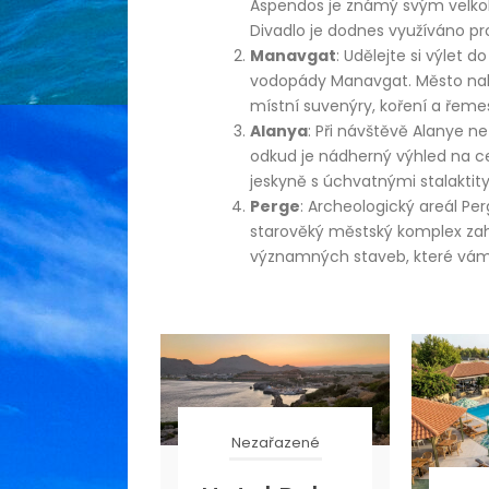
Aspendos je známý svým velkol
Divadlo je dodnes využíváno pro
Manavgat
: Udělejte si výlet
vodopády Manavgat. Město nabíz
místní suvenýry, koření a řeme
Alanya
: Při návštěvě Alanye n
odkud je nádherný výhled na ce
jeskyně s úchvatnými stalaktity
Perge
: Archeologický areál Pe
starověký městský komplex zahr
významných staveb, které vám p
Nezařazené
zařazené