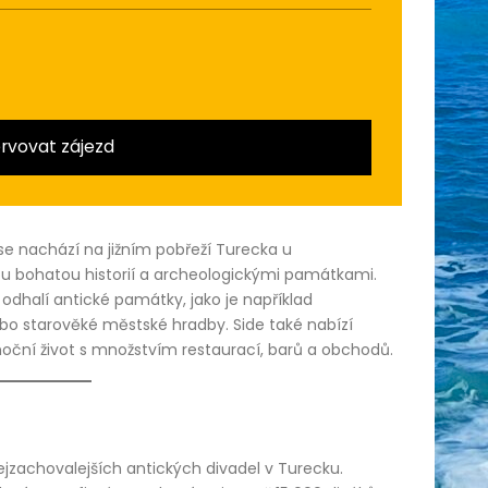
rvovat zájezd
 se nachází na jižním pobřeží Turecka u
ou bohatou historií a archeologickými památkami.
odhalí antické památky, jako je například
bo starověké městské hradby. Side také nabízí
noční život s množstvím restaurací, barů a obchodů.
nejzachovalejších antických divadel v Turecku.