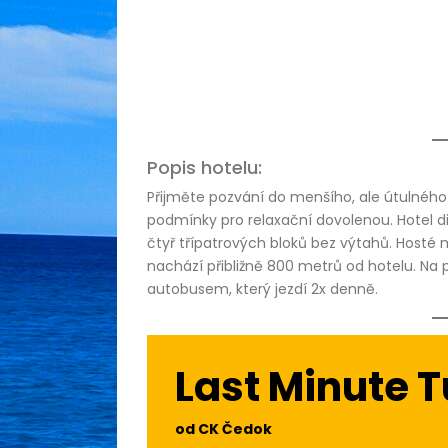
Popis hotelu:
Přijměte pozvání do menšího, ale útulného h
podmínky pro relaxační dovolenou. Hotel di
čtyř třípatrových bloků bez výtahů. Hosté 
nachází přibližně 800 metrů od hotelu. N
autobusem, který jezdí 2x denně.
Last Minute 
od CK Čedok