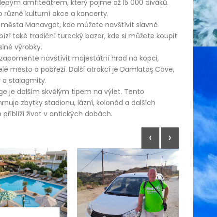
epým amfiteátrem, který pojme až 15 000 diváků.
 různé kulturní akce a koncerty.
 do města Manavgat, kde můžete navštívit slavné
í také tradiční turecký bazar, kde si můžete koupit
slné výrobky.
ezapomeňte navštívit majestátní hrad na kopci,
lé město a pobřeží. Další atrakcí je Damlataş Cave,
 a stalagmity.
rge je dalším skvělým tipem na výlet. Tento
nuje zbytky stadionu, lázní, kolonád a dalších
řiblíží život v antických dobách.
‹
›