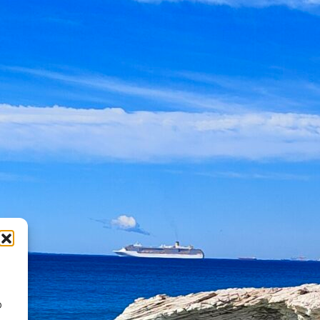
Hotely Rhodos
Nezařazené
Rady a tipy
Luxus na
Mallorce?
vita Bay –
Za nás je
tojí tento
to tento
hotel za
hotel !
to?
D