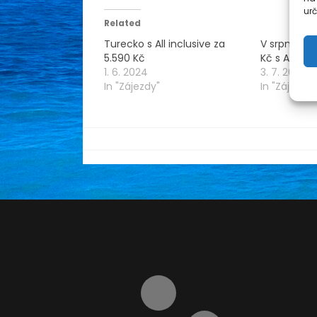
urč
Related
Turecko s All inclusive za
V srpnu na 
5.590 Kč
Kč s All inc
1. 6. 2024
3. 7. 2024
In "Zájezdy"
In "Zájezdy"
By
muzinacestach