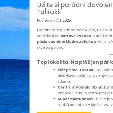
Užijte si parádní dovole
Faliraki!
Posted on
7. 1. 2025
Hledáte místo, kde se zrelaxujete, užijete
ve Faliraki na
ostrově Rhodos
je perfektn
pláže oceněné Modrou vlajkou
nabízí vš
skvělou polohu.
Top lokalita: Na pláž jen pár 
Pláž přímo u hotelu
: Jen pár 
oblázkovou pláž s pozvolným v
zdarma!
Centrum Faliraki
: Skvělá kom
obchodů, barů a restaurací je t
Super dostupnost
: Letiště j
metrů od hotelu – ideální pro v