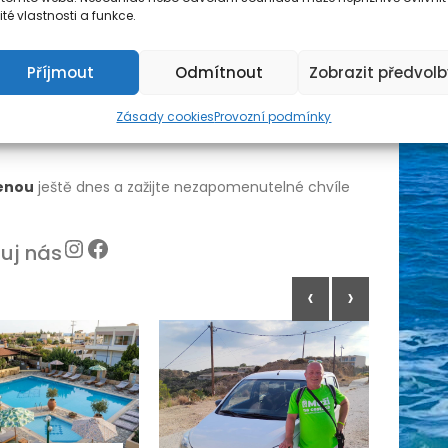
ité vlastnosti a funkce.
h Resort?
Příjmout
Odmítnout
Zobrazit předvolb
 polohu, pohodlné ubytování a zábavu pro celou
Zásady cookies
Provozní podmínky
lem a spoustou aktivit se tu nudit rozhodně
lenou
ještě dnes a zažijte nezapomenutelné chvíle
Instagram
Facebook
uj nás
‹
›