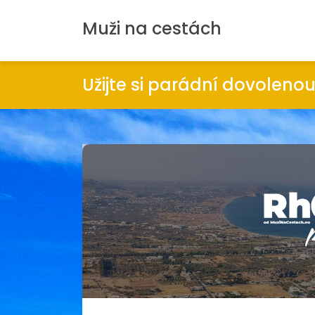
Muži na cestách
Užijte si parádní dovolenou