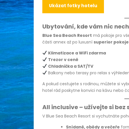
Ukázat fotky hotelu
Ubytování, kde vám nic nec
Blue Sea Beach Resort
má pokoje pro vš
části annex až po luxusní
superior pokoj
Klimatizace a WiFi zdarma
Trezor v ceně
Chladnička a SAT/TV
Balkony nebo terasy pro relax s výhled
A pokud cestujete s rodinou, můžete si vybr
hotel rád poskytne konvici na kávu nebo ča
All inclusive – užívejte si bez 
V Blue Sea Beach Resort si vychutnáte pohodl
Snídaně, obědy a večeře
for