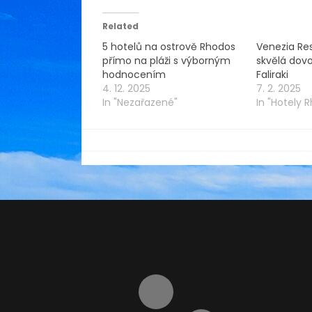
Related
5 hotelů na ostrově Rhodos
Venezia Re
přímo na pláži s výborným
skvělá dovo
hodnocením
Faliraki
4. 12. 2025
7. 2. 2025
In "Nezařazené"
In "Hotely 
By
muzinacestach