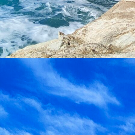
Hotely Rhodos
Nezařazené
Rady a tipy
Luxus na
Mallorce?
vita Bay –
Za nás je
tojí tento
to tento
hotel za
hotel !
to?