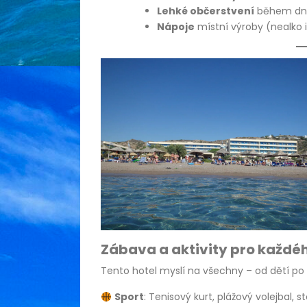
Lehké občerstvení
během dne 
Nápoje
místní výroby (nealko 
Zábava a aktivity pro každé
Tento hotel myslí na všechny – od dětí po
Sport
: Tenisový kurt, plážový volejbal, s