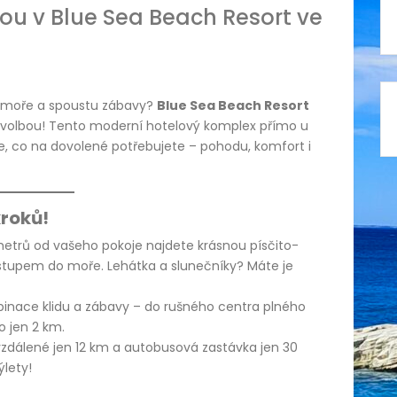
nou v Blue Sea Beach Resort ve
 si moře a spoustu zábavy?
Blue Sea Beach Resort
í volbou! Tento moderní hotelový komplex přímo u
e, co na dovolené potřebujete – pohodu, komfort i
kroků!
metrů od vašeho pokoje najdete krásnou písčito-
stupem do moře. Lehátka a slunečníky? Máte je
binace klidu a zábavy – do rušného centra plného
o jen 2 km.
e vzdálené jen 12 km a autobusová zastávka jen 30
ýlety!