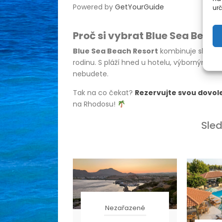
Powered by
GetYourGuide
urč
Proč si vybrat Blue Sea Beac
Blue Sea Beach Resort
kombinuje skvělou
rodinu. S pláží hned u hotelu, výborným jíd
nebudete.
Tak na co čekat?
Rezervujte svou dovo
na Rhodosu!
Sled
Nezařazené
zařazené