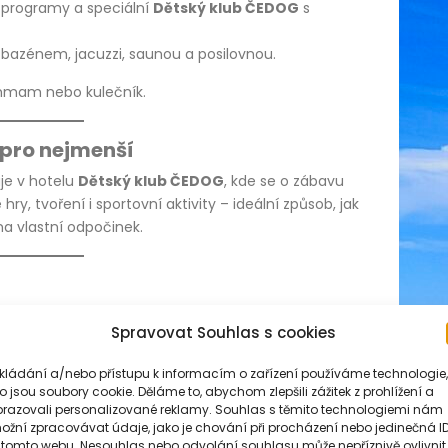
í programy a speciální
Dětský klub ČEDOG
s
 bazénem, jacuzzi, saunou a posilovnou.
mmam nebo kulečník.
 pro nejmenší
je v hotelu
Dětský klub ČEDOG
, kde se o zábavu
ry, tvoření i sportovní aktivity – ideální způsob, jak
a vlastní odpočinek.
s nabízí spoustu krásných míst k objevování:
Spravovat Souhlas s cookies
tní pro rodinný den plný adrenalinu a smíchu.
ukládání a/nebo přístupu k informacím o zařízení používáme technologie,
děte se historickými uličkami a objevte kouzlo
o jsou soubory cookie. Děláme to, abychom zlepšili zážitek z prohlížení a
brazovali personalizované reklamy. Souhlas s těmito technologiemi nám
odní park, kde vás obklopí tisíce motýlů.
ožní zpracovávat údaje, jako je chování při procházení nebo jedinečná I
 tomto webu. Nesouhlas nebo odvolání souhlasu může nepříznivě ovlivnit