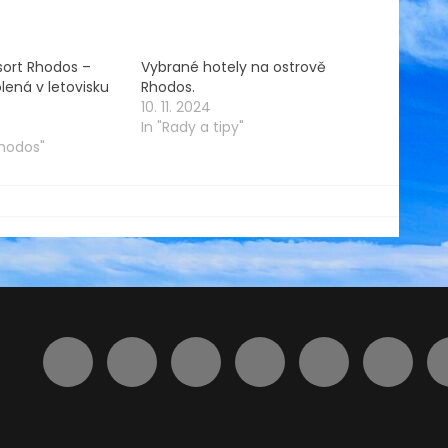
sort Rhodos –
Vybrané hotely na ostrově
lená v letovisku
Rhodos.
10. 11. 2024
In "Rady a tipy"
Rhodos"