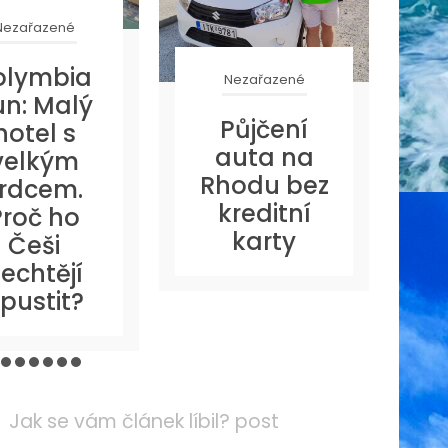
Nezařazené
olymbia
Nezařazené
un: Malý
E
Půjčení
hotel s
s
auta na
velkým
Rhodu bez
rdcem.
kreditní
Proč ho
karty
Češi
echtějí
pustit?
Jak se vám článek líbil? post