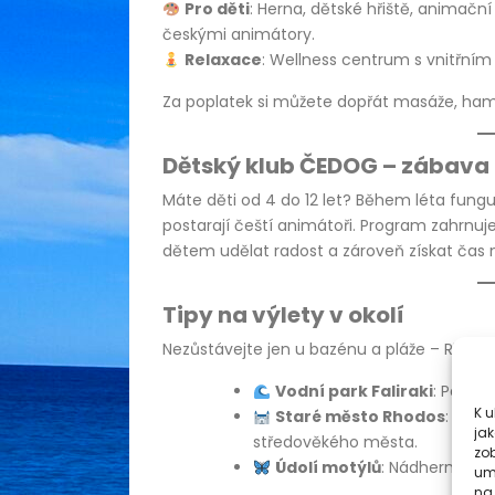
Pro děti
: Herna, dětské hřiště, animačn
českými animátory.
Relaxace
: Wellness centrum s vnitřním
Za poplatek si můžete dopřát masáže, ha
Dětský klub ČEDOG – zábava
Máte děti od 4 do 12 let? Během léta fungu
postarají čeští animátoři. Program zahrnuje h
dětem udělat radost a zároveň získat čas n
Tipy na výlety v okolí
Nezůstávejte jen u bazénu a pláže – Rhodo
Vodní park Faliraki
: Perfek
K 
Staré město Rhodos
: Proj
jak
středověkého města.
zo
Údolí motýlů
: Nádherný přír
um
na