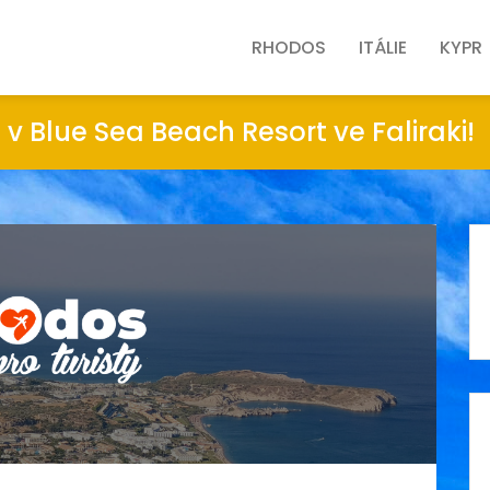
RHODOS
ITÁLIE
KYPR
 v Blue Sea Beach Resort ve Faliraki!