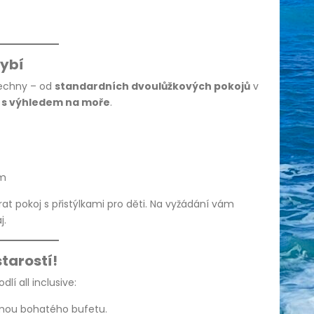
hybí
echny – od
standardních dvoulůžkových pokojů
v
e s výhledem na moře
.
em
at pokoj s přistýlkami pro děti. Na vyžádání vám
j.
starostí!
í all inclusive:
mou bohatého bufetu.