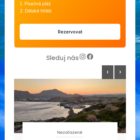
Písečná pláž
Dětské hřiště
Rezervovat
Instagram
Facebook
Sleduj nás
‹
›
Nezařazené