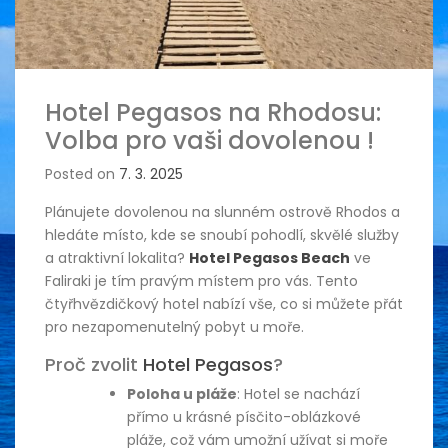
Hotel Pegasos na Rhodosu:
Volba pro vaši dovolenou !
Posted on
7. 3. 2025
Plánujete dovolenou na slunném ostrově Rhodos a
hledáte místo, kde se snoubí pohodlí, skvělé služby
a atraktivní lokalita?
Hotel Pegasos Beach
ve
Faliraki je tím pravým místem pro vás. Tento
čtyřhvězdičkový hotel nabízí vše, co si můžete přát
pro nezapomenutelný pobyt u moře.
Proč zvolit
Hotel Pegasos
?
Poloha u pláže
: Hotel se nachází
přímo u krásné písčito-oblázkové
pláže, což vám umožní užívat si moře