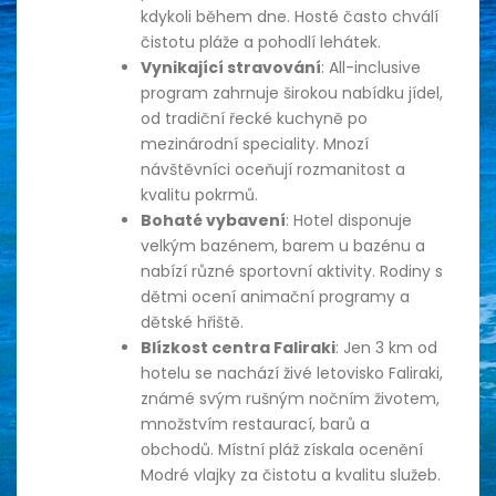
kdykoli během dne. Hosté často chválí
čistotu pláže a pohodlí lehátek.
Vynikající stravování
: All-inclusive
program zahrnuje širokou nabídku jídel,
od tradiční řecké kuchyně po
mezinárodní speciality. Mnozí
návštěvníci oceňují rozmanitost a
kvalitu pokrmů.
Bohaté vybavení
: Hotel disponuje
velkým bazénem, barem u bazénu a
nabízí různé sportovní aktivity. Rodiny s
dětmi ocení animační programy a
dětské hřiště.
Blízkost centra Faliraki
: Jen 3 km od
hotelu se nachází živé letovisko Faliraki,
známé svým rušným nočním životem,
množstvím restaurací, barů a
obchodů. Místní pláž získala ocenění
Modré vlajky za čistotu a kvalitu služeb.