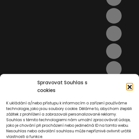
Spravovat Souhlas s
cookies
K ukládání a/nebo přístupu k informacím o zařízení používáme
technologie, jako jsou soubory cookie. Děláme to, abychom zlepšili
zážitek z prohlížení a zobrazovali personalizované reklamy.
Souhlas s těmito technologiemi nám umožní zpracovávat údaje,
jako je chování při procházení nebo jedinečná ID na tomto webu.
Nesouhlas nebo odvolání souhlasu může nepříznivě ovlivnit určité
vlastnosti a funkce.